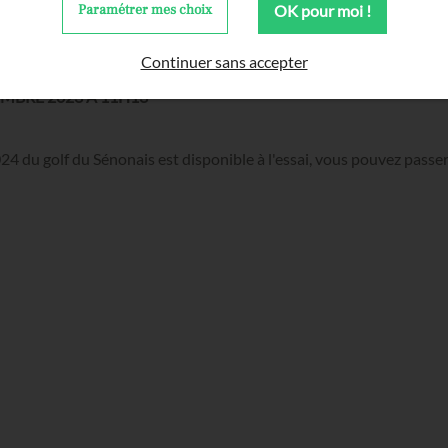
24
Paramétrer mes choix
OK pour moi !
Continuer sans accepter
MBRE 2023 À 11H13
24 du golf du Sénonais est disponible à l'essai, vous pouvez passe