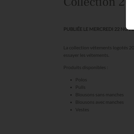
Collection 20
PUBLIÉE LE MERCREDI 22 NOVE
La collection vétements logotés 20
essayer les vétements.
Produits disponibles :
Polos
Pulls
Blousons sans manches
Blousons avec manches
Vestes